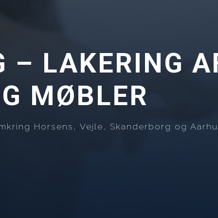
– LAKERING AF
OG MØBLER
 omkring Horsens, Vejle, Skanderborg og Aarhu