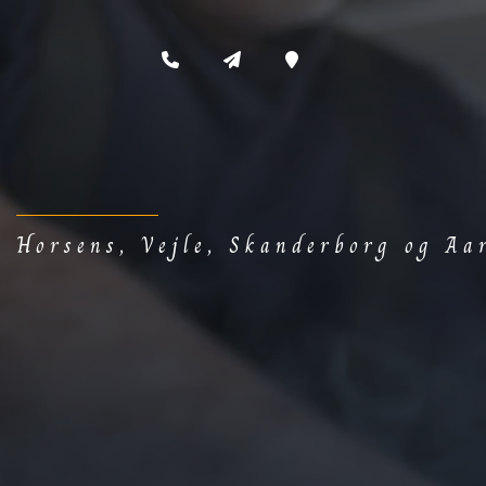
Skip
to
main
content
Horsens, Vejle, Skanderborg og Aa