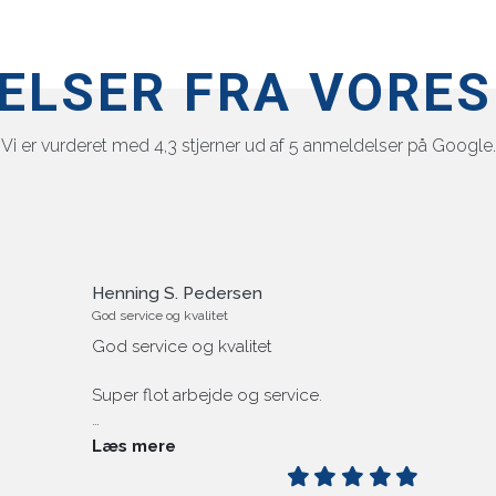
ELSER FRA VORES
Vi er vurderet med 4,3 stjerner ud af 5 anmeldelser på Google.
GG
Virkeligt god og professionel service
Virkeligt god og professionel service,
hurtig afhentning, lakering og levering.
Resultatet er upåklageligt, ligner original
Montanalakering. Anbefales på det
s
varmeste.
Læs mere