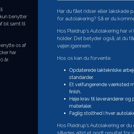
il
Har du fået ridser eller lakskade 
 kun benytter
for autolakering? Så er du kommet 
bil samt til
Hos Pleidrup's Autolakering har vi 
holder. Det betyder også, at du får
benytte os af
vejen igennem.
cker har
Hos os kan du forvente:
0 år.
Opdaterede laktekniske arbej
standarder.
Et velfungerende værksted med
finish.
Høje krav til leverandører og
materialer.
Faglig stolthed i hver autolak
Hos Pleidrup's Autolakering er du 
således altid et godt resultat fo