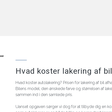
Men god kvalitet og service > og dermed
gode anbefalinger.
Hvad koster lakering af bi
Hvad koster autolakering? Prisen for lakering af bil afh
Bilens model, den ønskede farve og størrelsen af laker
sammen ind i den samlede pris.
Uanset opgaven sørger vi dog for at tilbyde dig en ko