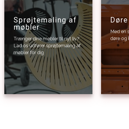
Sprøjtemaling af
Døre
møbler
Med en s
døre og k
Trænger dine møbler til nyt liv?
Lad os udfører sprøjtemaling af
møbler for dig