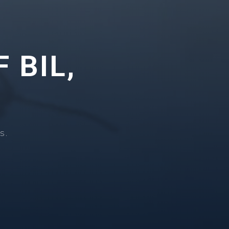
 BIL,
s.