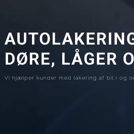
AUTOLAKERING 
DØRE, LÅGER 
Vi hjælper kunder med lakering af bil i og