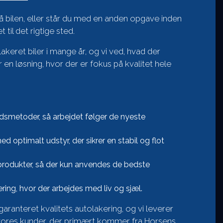
på bilen, eller står du med en anden opgave inden
til det rigtige sted.
lakeret biler i mange år, og vi ved, hvad der
 en løsning, hvor der er fokus på kvalitet hele
dsmetoder, så arbejdet følger de nyeste
 optimalt udstyr, der sikrer en stabil og flot
 produkter, så der kun anvendes de bedste
ering, hvor der arbejdes med liv og sjæl.
garanteret kvalitets autolakering, og vi leverer
r vores kunder, der primært kommer fra Horsens,