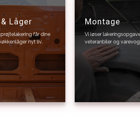
 & Låger
Montage
prøjtelakering får dine
Vi løser lakeringsopgav
økkenlåger nyt liv.
veteranbiler og varevo