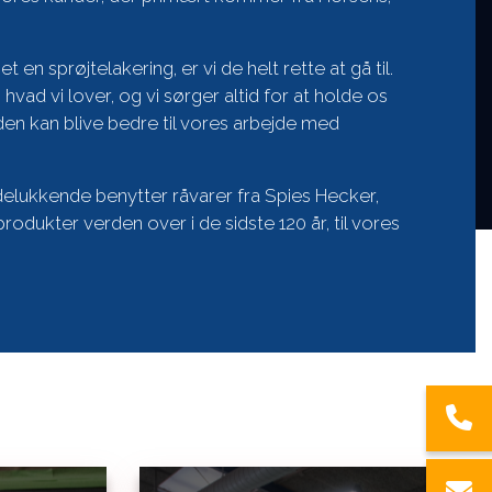
en sprøjtelakering, er vi de helt rette at gå til.
, hvad vi lover, og vi sørger altid for at holde os
iden kan blive bedre til vores arbejde med
delukkende benytter råvarer fra Spies Hecker,
odukter verden over i de sidste 120 år, til vores