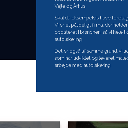
Vejle og Århus.
Skal du eksempelvis have foretaget 
Vi er et pålideligt firma, der holder
opdateret i branchen, så vi hele t
autolakering.
Det er også af samme grund, vi u
som har udviklet og leveret malepr
arbejde med autolakering.